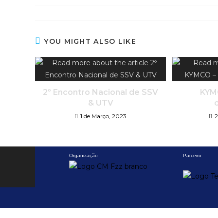
YOU MIGHT ALSO LIKE
2º Encontro Nacional de SSV
KYMC
& UTV
1 de Março, 2023
2
Organização
Parceiro