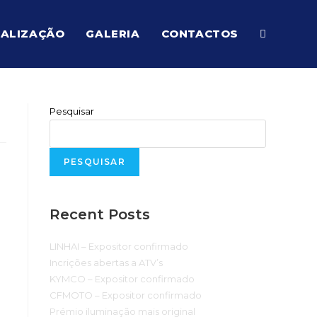
ALIZAÇÃO
GALERIA
CONTACTOS
Pesquisar
PESQUISAR
Recent Posts
LINHAI – Expositor confirmado
Incrições abertas a ATV’s
KYMCO – Expositor confirmado
CFMOTO – Expositor confirmado
Prémio iluminação mais original